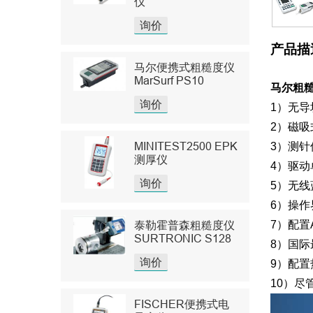
仪
询价
产品描
马尔便携式粗糙度仪
MarSurf PS10
马尔粗糙
询价
1）无
2）磁
MINITEST2500 EPK
3）测针
测厚仪
4）驱
询价
5）无
6）操
泰勒霍普森粗糙度仪
7）配置
SURTRONIC S128
8）国际
询价
9）配
10）
FISCHER便携式电