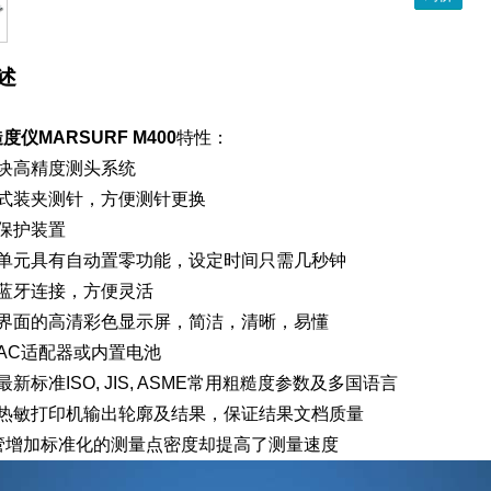
述
度仪MARSURF M400
特性：
导块高精度测头系统
吸式装夹测针，方便测针更换
保护装置
动单元具有自动置零功能，设定时间只需几秒钟
线蓝牙连接，方便灵活
作界面的高清彩色显示屏，简洁，清晰，易懂
AC适配器或内置电池
最新标准ISO, JIS, ASME常用粗糙度参数及多国语言
置热敏打印机输出轮廓及结果，保证结果文档质量
尽管增加标准化的测量点密度却提高了测量速度