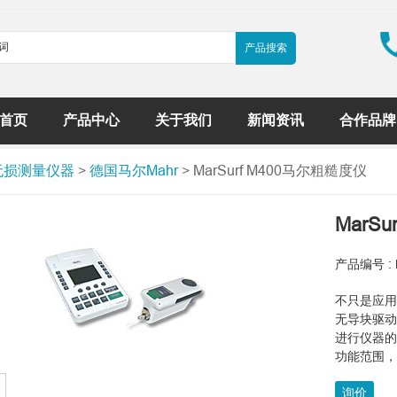
首页
产品中心
关于我们
新闻资讯
合作品牌
无损测量仪器
>
德国马尔Mahr
> MarSurf M400马尔粗糙度仪
MarS
产品编号 : M
不只是应
无导块驱动
进行仪器的操
功能范围
询价